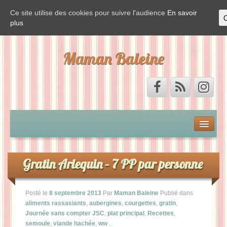
Ce site utilise des cookies pour suivre l'audience
En savoir
plus
Maman Baleine
Accueil
Mon by-pass et moi
Gratin Arlequin – 7 PP par personne
Vis ma vie de Baleine
Posté le
8 septembre 2013
Par
Maman Baleine
Publié dans
aliments rassasiants
,
aubergines
,
courgettes
,
gratin
,
La Baleine est de sortie
Journée sans compter JSC
,
plat principal
,
Recettes
,
semoule
,
viande hachée
,
ww
.