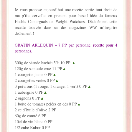
La Baleine se pomponne !
Je vous propose aujourd’hui une recette sortie tout droit de
ma p’tite cervelle, en prenant pour base l’idée du fameux
Hachis Camarguais de Weight Watchers. Décidément cette
Ma période Weight Watchers
recette trouvée dans un des magazines WW m’insprire
drôlement !
GRATIN ARLEQUIN – 7 PP par personne, recette pour 4
personnes.
300g de viande hachée 5% 10 PP
▲
120g de semoule crue 11 PP
▲
1 courgette jaune 0 PP
▲
2 courgettes vertes 0 PP
▲
3 poivrons (1 rouge, 1 orange, 1 vert) 0 PP
▲
1 aubergine 0 PP
▲
2 oignons 0 PP
▲
1 boite de tomates pelées en dés 0 PP
▲
2 cc d’huile d’olive 2 PP
60g de comté 6 PP
10cl de vin blanc 0 PP
1/2 cube Kubor 0 PP