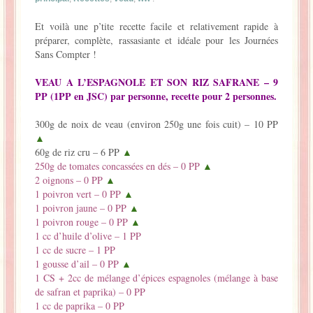
La Baleine se pomponne !
Et voilà une p’tite recette facile et relativement rapide à
préparer, complète, rassasiante et idéale pour les Journées
Ma période Weight Watchers
Sans Compter !
VEAU A L’ESPAGNOLE ET SON RIZ SAFRANE – 9
PP (1PP en JSC) par personne, recette pour 2 personnes.
300g de noix de veau (environ 250g une fois cuit) – 10 PP
▲
60g de riz cru – 6 PP
▲
250g de tomates concassées en dés – 0 PP
▲
2 oignons – 0 PP
▲
1 poivron vert – 0 PP
▲
1 poivron jaune – 0 PP
▲
1 poivron rouge – 0 PP
▲
1 cc d’huile d’olive – 1 PP
1 cc de sucre – 1 PP
1 gousse d’ail – 0 PP
▲
1 CS + 2cc de mélange d’épices espagnoles (mélange à base
de safran et paprika) – 0 PP
1 cc de paprika – 0 PP