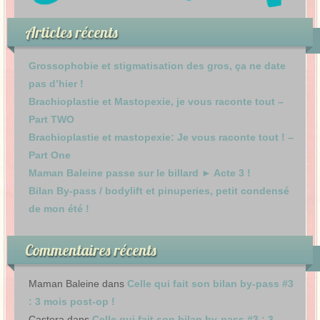
Articles récents
Grossophobie et stigmatisation des gros, ça ne date
pas d’hier !
Brachioplastie et Mastopexie, je vous raconte tout –
Part TWO
Brachioplastie et mastopexie: Je vous raconte tout ! –
Part One
Maman Baleine passe sur le billard ► Acte 3 !
Bilan By-pass / bodylift et pinuperies, petit condensé
de mon été !
Commentaires récents
Maman Baleine
dans
Celle qui fait son bilan by-pass #3
: 3 mois post-op !
Castera
dans
Celle qui fait son bilan by-pass #3 : 3