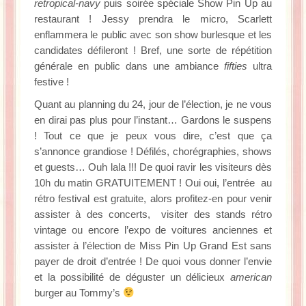
retropical-navy
puis soirée spéciale Show Pin Up au
restaurant ! Jessy prendra le micro, Scarlett
enflammera le public avec son show burlesque et les
candidates défileront ! Bref, une sorte de répétition
générale en public dans une ambiance
fifties
ultra
festive !
Quant au planning du 24, jour de l’élection, je ne vous
en dirai pas plus pour l’instant… Gardons le suspens
! Tout ce que je peux vous dire, c’est que ça
s’annonce grandiose ! Défilés, chorégraphies, shows
et guests… Ouh lala !!! De quoi ravir les visiteurs dès
10h du matin GRATUITEMENT ! Oui oui, l’entrée au
rétro festival est gratuite, alors profitez-en pour venir
assister à des concerts, visiter des stands rétro
vintage ou encore l’expo de voitures anciennes et
assister à l’élection de Miss Pin Up Grand Est sans
payer de droit d’entrée ! De quoi vous donner l’envie
et la possibilité de déguster un délicieux
american
burger au Tommy’s