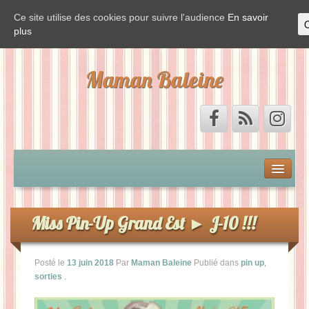
Ce site utilise des cookies pour suivre l'audience
En savoir
plus
Maman Baleine
Accueil
Mon by-pass et moi
Miss Pin-Up Grand Est ► J-10 !!!
Vis ma vie de Baleine
Posté le
13 juin 2018
Par
Maman Baleine
Publié dans
pin up
,
sorties
.
La Baleine est de sortie