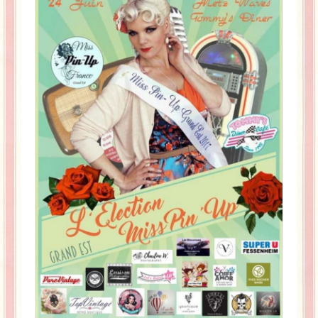
La Baleine se pomponne !
Ma période Weight Watchers