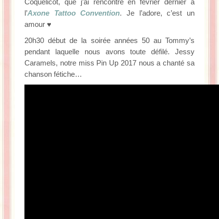
Coquelicot, que j’ai rencontré en février dernier à
l’
Axone Tattoo Convention
. Je l’adore, c’est un
amour ♥
20h30 début de la soirée années 50 au Tommy’s
pendant laquelle nous avons toute défilé. Jessy
Caramels, notre miss Pin Up 2017 nous a chanté sa
chanson fétiche…