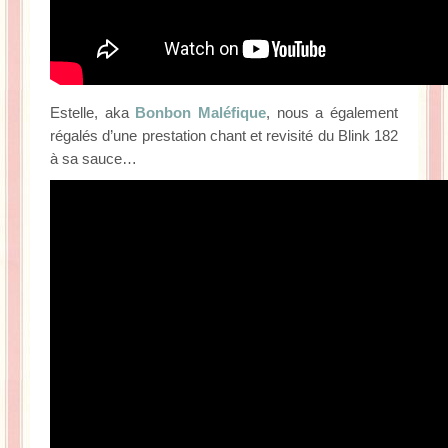
Estelle, aka
Bonbon Maléfique
, nous a également
régalés d’une prestation chant et revisité du Blink 182
à sa sauce…