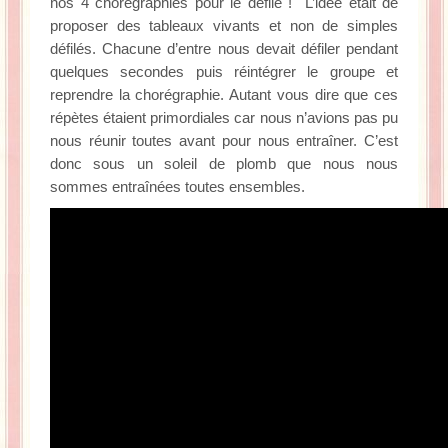
nos 4 chorégraphies pour le défilé ! L’idée était de
proposer des tableaux vivants et non de simples
défilés. Chacune d’entre nous devait défiler pendant
quelques secondes puis réintégrer le groupe et
reprendre la chorégraphie. Autant vous dire que ces
répètes étaient primordiales car nous n’avions pas pu
nous réunir toutes avant pour nous entraîner. C’est
donc sous un soleil de plomb que nous nous
sommes entraînées toutes ensembles.