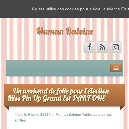
Ce site utilise des cookies pour suivre l'audience
En s
Maman Baleine
Accueil
Mon by-pass et moi
Un weekend de folie pour l’élection
Miss Pin Up Grand Est PART ONE
Vis ma vie de Baleine
Posté le
9 juillet 2018
Par
Maman Baleine
Publié dans
pin up
,
La Baleine est de sortie
sorties
.