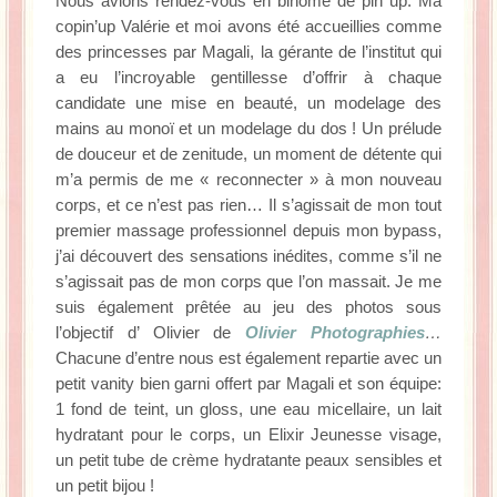
Nous avions rendez-vous en binôme de pin up. Ma
copin’up Valérie et moi avons été accueillies comme
des princesses par Magali, la gérante de l’institut qui
a eu l’incroyable gentillesse d’offrir à chaque
candidate une mise en beauté, un modelage des
mains au monoï et un modelage du dos ! Un prélude
de douceur et de zenitude, un moment de détente qui
m’a permis de me « reconnecter » à mon nouveau
corps, et ce n’est pas rien… Il s’agissait de mon tout
premier massage professionnel depuis mon bypass,
j’ai découvert des sensations inédites, comme s’il ne
s’agissait pas de mon corps que l’on massait. Je me
suis également prêtée au jeu des photos sous
l’objectif d’ Olivier de
Olivier Photographies
…
Chacune d’entre nous est également repartie avec un
petit vanity bien garni offert par Magali et son équipe:
1 fond de teint, un gloss, une eau micellaire, un lait
hydratant pour le corps, un Elixir Jeunesse visage,
un petit tube de crème hydratante peaux sensibles et
un petit bijou !