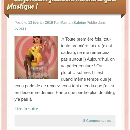
plastique !
La Baleine se pomponne !
Ma période Weight Watchers
Posté le
13 février 2019
Par
Maman Baleine
Publié dans
bypass
.
♫ Toute première fois, tou-
toute première fois ♫ (c’est
cadeau, ne me remerciez
pas surtout !) Aujourd’hui, on
va parler couture ! Ou
plutôt… sutures ! Il est
quand même temps que je
vous parle de ce rendez-vous tant attendu que j’ai eu
en décembre dernier. Parce que perdre plus de 65kg,
y’a pas à
Lire la suite
5 Commentaires
.