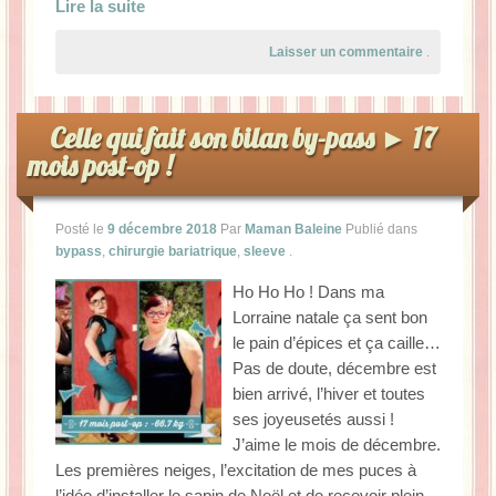
Lire la suite
Laisser un commentaire
.
Celle qui fait son bilan by-pass ► 17
mois post-op !
Posté le
9 décembre 2018
Par
Maman Baleine
Publié dans
bypass
,
chirurgie bariatrique
,
sleeve
.
Ho Ho Ho ! Dans ma
Lorraine natale ça sent bon
le pain d’épices et ça caille…
Pas de doute, décembre est
bien arrivé, l’hiver et toutes
ses joyeusetés aussi !
J’aime le mois de décembre.
Les premières neiges, l’excitation de mes puces à
l’idée d’installer le sapin de Noël et de recevoir plein