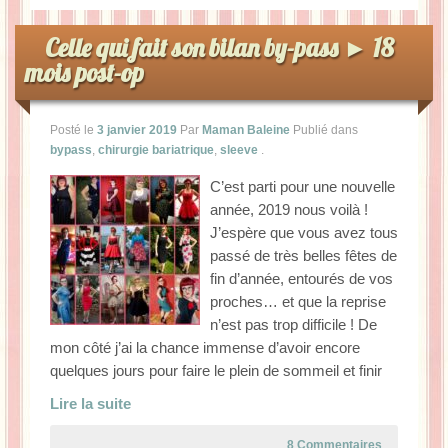
Celle qui fait son bilan by-pass ► 18
mois post-op
Posté le
3 janvier 2019
Par
Maman Baleine
Publié dans
bypass
,
chirurgie bariatrique
,
sleeve
.
C’est parti pour une nouvelle
année, 2019 nous voilà !
J’espère que vous avez tous
passé de très belles fêtes de
fin d’année, entourés de vos
proches… et que la reprise
n’est pas trop difficile ! De
mon côté j’ai la chance immense d’avoir encore
quelques jours pour faire le plein de sommeil et finir
Lire la suite
8 Commentaires
.