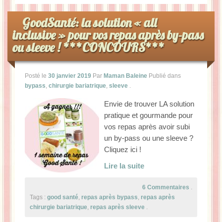
GoodSanté: la solution « all
inclusive » pour vos repas après by-pass
ou sleeve ! ***CONCOURS***
Posté le
30 janvier 2019
Par
Maman Baleine
Publié dans
bypass
,
chirurgie bariatrique
,
sleeve
.
Envie de trouver LA solution
pratique et gourmande pour
vos repas après avoir subi
un by-pass ou une sleeve ?
Cliquez ici !
Lire la suite
6 Commentaires
.
Tags :
good santé
,
repas après bypass
,
repas après
chirurgie bariatrique
,
repas après sleeve
.