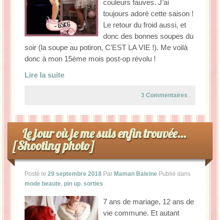
couleurs fauves. J’ai
toujours adoré cette saison !
Le retour du froid aussi, et
donc des bonnes soupes du
soir (la soupe au potiron, C’EST LA VIE !). Me voilà
donc à mon 15ème mois post-op révolu !
Lire la suite
3 Commentaires
.
Le jour où je me suis enfin trouvée…
[Shooting photo]
Posté le
29 septembre 2018
Par
Maman Baleine
Publié dans
mode beaute
,
pin up
,
sorties
.
7 ans de mariage, 12 ans de
vie commune. Et autant