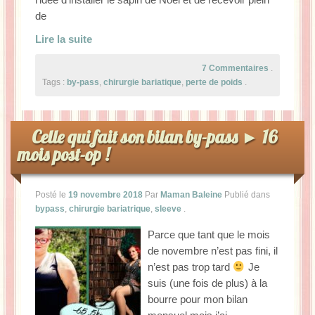
de
Lire la suite
7 Commentaires
.
Tags :
by-pass
,
chirurgie bariatique
,
perte de poids
.
Celle qui fait son bilan by-pass ► 16
mois post-op !
Posté le
19 novembre 2018
Par
Maman Baleine
Publié dans
bypass
,
chirurgie bariatrique
,
sleeve
.
Parce que tant que le mois
de novembre n’est pas fini, il
n’est pas trop tard
Je
suis (une fois de plus) à la
bourre pour mon bilan