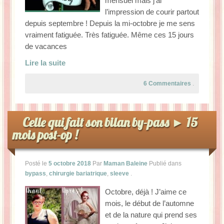
mensuel mais j’ai
l’impression de courir partout
depuis septembre ! Depuis la mi-octobre je me sens
vraiment fatiguée. Très fatiguée. Même ces 15 jours
de vacances
Lire la suite
6 Commentaires
.
Celle qui fait son bilan by-pass ► 15
mois post-op !
Posté le
5 octobre 2018
Par
Maman Baleine
Publié dans
bypass
,
chirurgie bariatrique
,
sleeve
.
Octobre, déjà ! J’aime ce
mois, le début de l’automne
et de la nature qui prend ses