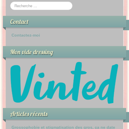
Contact
Contactez-moi
Mon vide dressing
Articles récents
Grossophobie et stigmatisation des gros, ça ne date