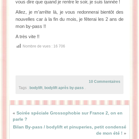
vous dire que quand je rentre le soir, je suis tannée !
Allez, je m’arrête là, je vous redonnerai bientôt des
nouvelles car à la fin du mois, je fêterai les 2 ans de
mon by-pass !!
A très vite !!
Nombre de vues :
16 706
10 Commentaires
Tags :
bodylift
,
bodylift après by-pass
.
«
Soirée spéciale Grossophobie sur France 2, on en
parle ?
Bilan By-pass / bodylift et pinuperies, petit condensé
de mon été !
»