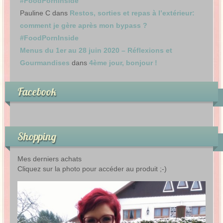
#FoodPornInside
Pauline C
dans
Restos, sorties et repas à l’extérieur:
comment je gère après mon bypass ?
#FoodPornInside
Menus du 1er au 28 juin 2020 – Réflexions et
Gourmandises
dans
4ème jour, bonjour !
Facebook
Shopping
Mes derniers achats
Cliquez sur la photo pour accéder au produit ;-)