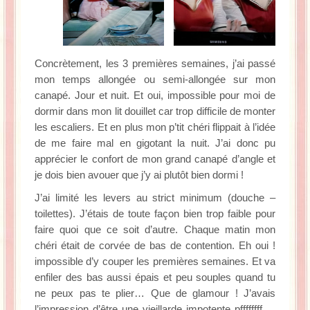
Concrètement, les 3 premières semaines, j’ai passé
mon temps allongée ou semi-allongée sur mon
canapé. Jour et nuit. Et oui, impossible pour moi de
dormir dans mon lit douillet car trop difficile de monter
les escaliers. Et en plus mon p’tit chéri flippait à l’idée
de me faire mal en gigotant la nuit. J’ai donc pu
apprécier le confort de mon grand canapé d’angle et
je dois bien avouer que j’y ai plutôt bien dormi !
J’ai limité les levers au strict minimum (douche –
toilettes). J’étais de toute façon bien trop faible pour
faire quoi que ce soit d’autre. Chaque matin mon
chéri était de corvée de bas de contention. Eh oui !
impossible d’y couper les premières semaines. Et va
enfiler des bas aussi épais et peu souples quand tu
ne peux pas te plier… Que de glamour ! J’avais
l’impression d’être une vieillarde impotente pffffffff….