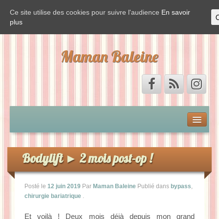
Ce site utilise des cookies pour suivre l'audience
En savoir
plus
Maman Baleine
Accueil
Mon by-pass et moi
Bodylift ► 2 mois post-op !
Vis ma vie de Baleine
Posté le
12 juin 2019
Par
Maman Baleine
Publié dans
bypass
,
chirurgie bariatrique
.
La Baleine est de sortie
Et voilà ! Deux mois déjà depuis mon grand