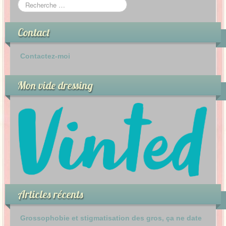
Contact
Contactez-moi
Mon vide dressing
Articles récents
Grossophobie et stigmatisation des gros, ça ne date