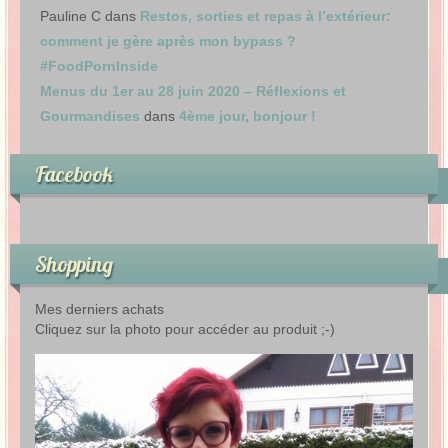
Pauline C
dans
Restos, sorties et repas à l’extérieur:
comment je gère après mon bypass ?
#FoodPornInside
Menus du 1er au 28 juin 2020 – Réflexions et
Gourmandises
dans
4ème jour, bonjour !
Facebook
Shopping
Mes derniers achats
Cliquez sur la photo pour accéder au produit ;-)