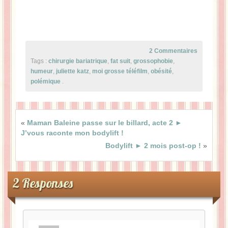
2 Commentaires
Tags :
chirurgie bariatrique
,
fat suit
,
grossophobie
,
humeur
,
juliette katz
,
moi grosse téléfilm
,
obésité
,
polémique
.
«
Maman Baleine passe sur le billard, acte 2 ►
J’vous raconte mon bodylift !
Bodylift ► 2 mois post-op !
»
2 Responses