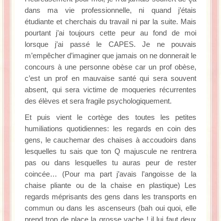
dans ma vie professionnelle, ni quand j’étais
étudiante et cherchais du travail ni par la suite. Mais
pourtant j’ai toujours cette peur au fond de moi
lorsque j’ai passé le CAPES. Je ne pouvais
m’empêcher d’imaginer que jamais on ne donnerait le
concours à une personne obèse car un prof obèse,
c’est un prof en mauvaise santé qui sera souvent
absent, qui sera victime de moqueries récurrentes
des élèves et sera fragile psychologiquement.
Et puis vient le cortège des toutes les petites
humiliations quotidiennes: les regards en coin des
gens, le cauchemar des chaises à accoudoirs dans
lesquelles tu sais que ton Q majuscule ne rentrera
pas ou dans lesquelles tu auras peur de rester
coincée… (Pour ma part j’avais l’angoisse de la
chaise pliante ou de la chaise en plastique) Les
regards méprisants des gens dans les transports en
commun ou dans les ascenseurs (bah oui quoi, elle
prend trop de place la grosse vache ! il lui faut deux