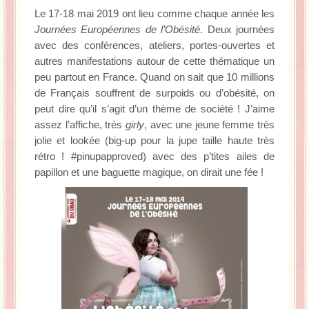
La Baleine se pomponne !
Le 17-18 mai 2019 ont lieu comme chaque année les
Journées Européennes de l’Obésité
. Deux journées
avec des conférences, ateliers, portes-ouvertes et
Ma période Weight Watchers
autres manifestations autour de cette thématique un
peu partout en France. Quand on sait que 10 millions
de Français souffrent de surpoids ou d’obésité, on
peut dire qu’il s’agit d’un thème de société ! J’aime
assez l’affiche, très
girly
, avec une jeune femme très
jolie et lookée (big-up pour la jupe taille haute très
rétro ! #pinupapproved) avec des p’tites ailes de
papillon et une baguette magique, on dirait une fée !