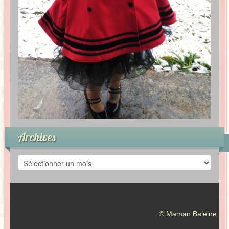
Archives
A
r
c
h
i
v
© Maman Baleine
e