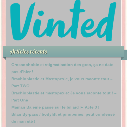
Articles récents
Grossophobie et stigmatisation des gros, ça ne date
pas d’hier !
Brachioplastie et Mastopexie, je vous raconte tout –
Part TWO
Brachioplastie et mastopexie: Je vous raconte tout ! –
Part One
Maman Baleine passe sur le billard ► Acte 3 !
Bilan By-pass / bodylift et pinuperies, petit condensé
de mon été !