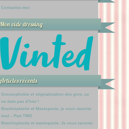
Contactez-moi
Mon vide dressing
Articles récents
Grossophobie et stigmatisation des gros, ça
ne date pas d’hier !
Brachioplastie et Mastopexie, je vous raconte
tout – Part TWO
Brachioplastie et mastopexie: Je vous raconte