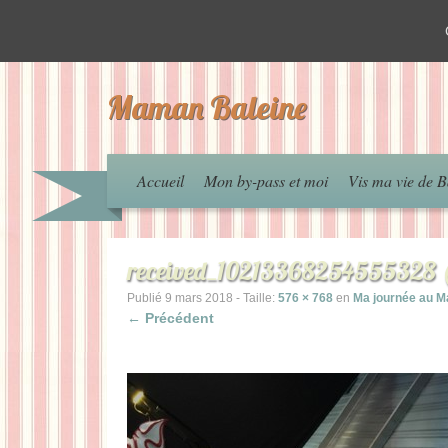
Maman Baleine
Accueil
Mon by-pass et moi
Vis ma vie de B
received_10213368254555328 (
Publié
9 mars 2018
- Taille:
576 × 768
en
Ma journée au M
← Précédent