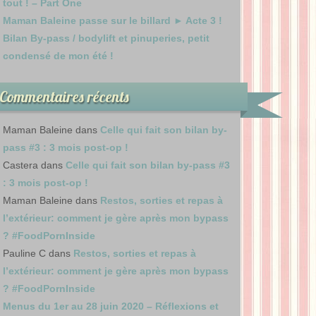
tout ! – Part One
Maman Baleine passe sur le billard ► Acte 3 !
Bilan By-pass / bodylift et pinuperies, petit
condensé de mon été !
Commentaires récents
Maman Baleine
dans
Celle qui fait son bilan by-
pass #3 : 3 mois post-op !
Castera
dans
Celle qui fait son bilan by-pass #3
: 3 mois post-op !
Maman Baleine
dans
Restos, sorties et repas à
l’extérieur: comment je gère après mon bypass
? #FoodPornInside
Pauline C
dans
Restos, sorties et repas à
l’extérieur: comment je gère après mon bypass
? #FoodPornInside
Menus du 1er au 28 juin 2020 – Réflexions et