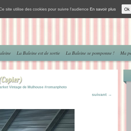
Ok
Ce site utilise des cookies pour suivre l'audience
En savoir plus
aleine
La Baleine est de sortie
La Baleine se pomponne !
Ma pé
Copier)
arket Vintage de Mulhouse #romanphoto
suivant →