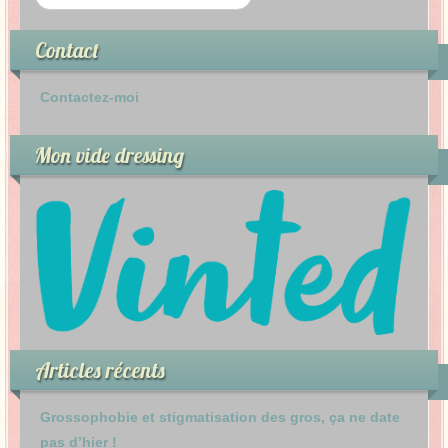
Contact
Contactez-moi
Mon vide dressing
Articles récents
Grossophobie et stigmatisation des gros, ça ne date
pas d’hier !