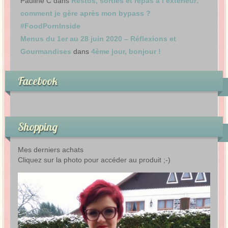
Pauline C
dans
Restos, sorties et repas à l’extérieur:
comment je gère après mon bypass ?
#FoodPornInside
Menus du 1er au 28 juin 2020 – Réflexions et
Gourmandises
dans
4ème jour, bonjour !
Facebook
Shopping
Mes derniers achats
Cliquez sur la photo pour accéder au produit ;-)