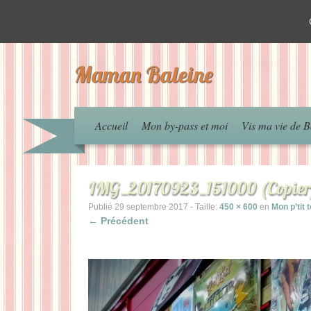
Maman Baleine
Accueil
Mon by-pass et moi
Vis ma vie de B
IMG_20170923_151000 (Copier
Publié
29 septembre 2017
- Taille:
450 × 600
en
Mon p’tit 
← Précédent