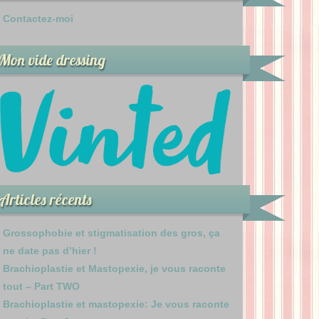
Contactez-moi
Mon vide dressing
Articles récents
Grossophobie et stigmatisation des gros, ça
ne date pas d’hier !
Brachioplastie et Mastopexie, je vous raconte
tout – Part TWO
Brachioplastie et mastopexie: Je vous raconte