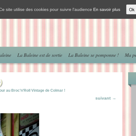
Ok
Ce site utilise des cookies pour suivre l'audience
En savoir plus
aleine
La Baleine est de sortie
La Baleine se pomponne !
Ma pé
)
tour au Broc’n’Roll Vintage de Colmar !
suivant →