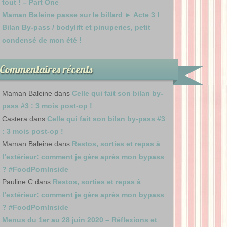
tout ! – Part One
Maman Baleine passe sur le billard ► Acte 3 !
Bilan By-pass / bodylift et pinuperies, petit
condensé de mon été !
Commentaires récents
Maman Baleine
dans
Celle qui fait son bilan by-
pass #3 : 3 mois post-op !
Castera
dans
Celle qui fait son bilan by-pass #3
: 3 mois post-op !
Maman Baleine
dans
Restos, sorties et repas à
l’extérieur: comment je gère après mon bypass
? #FoodPornInside
Pauline C
dans
Restos, sorties et repas à
l’extérieur: comment je gère après mon bypass
? #FoodPornInside
Menus du 1er au 28 juin 2020 – Réflexions et