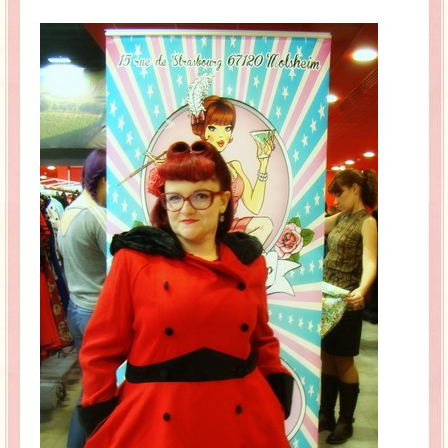
La Baleine se pomponne !
Ma période Weight Watchers