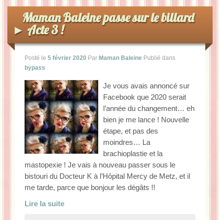
La Baleine se pomponne !
Maman Baleine passe sur le billard
► Acte 3 !
Ma période Weight Watchers
Posté le
5 février 2020
Par
Maman Baleine
Publié dans
bypass
.
Je vous avais annoncé sur
Facebook que 2020 serait
l’année du changement… eh
bien je me lance ! Nouvelle
étape, et pas des
moindres… La
brachioplastie et la
mastopexie ! Je vais à nouveau passer sous le
bistouri du Docteur K à l’Hôpital Mercy de Metz, et il
me tarde, parce que bonjour les dégâts !!
Lire la suite