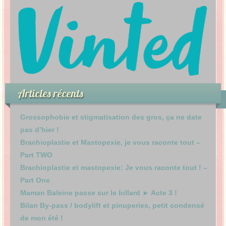
Articles récents
Grossophobie et stigmatisation des gros, ça ne date
pas d’hier !
Brachioplastie et Mastopexie, je vous raconte tout –
Part TWO
Brachioplastie et mastopexie: Je vous raconte tout ! –
Part One
Maman Baleine passe sur le billard ► Acte 3 !
Bilan By-pass / bodylift et pinuperies, petit condensé
de mon été !