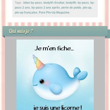
Tags :
bilan by-pass
,
bodylif résultat
,
bodylift
,
by-pass
,
by-
pass 2 ans
,
by-pass 2 ans après
,
perte de poids
,
pin-up
,
pin-up française
,
Pure Pin-Up Magazine
.
Qui suis je ?