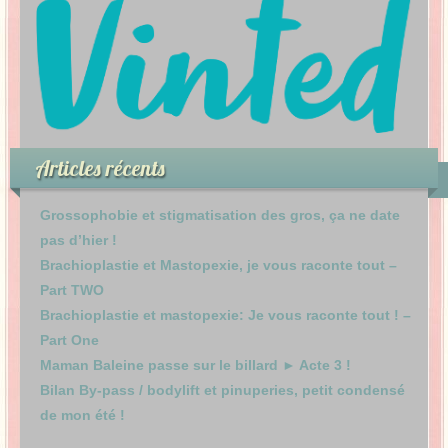
Articles récents
Grossophobie et stigmatisation des gros, ça ne date
pas d’hier !
Brachioplastie et Mastopexie, je vous raconte tout –
Part TWO
Brachioplastie et mastopexie: Je vous raconte tout ! –
Part One
Maman Baleine passe sur le billard ► Acte 3 !
Bilan By-pass / bodylift et pinuperies, petit condensé
de mon été !