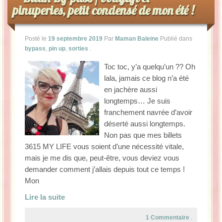
pinuperies, petit condensé de mon été !
La Baleine se pomponne !
Ma période Weight Watchers
Posté le
19 septembre 2019
Par
Maman Baleine
Publié dans
bypass
,
pin up
,
sorties
.
Toc toc, y’a quelqu’un ?? Oh
lala, jamais ce blog n’a été
en jachère aussi
longtemps… Je suis
franchement navrée d’avoir
déserté aussi longtemps.
Non pas que mes billets
3615 MY LIFE vous soient d’une nécessité vitale,
mais je me dis que, peut-être, vous deviez vous
demander comment j’allais depuis tout ce temps !
Mon
Lire la suite
1 Commentaire
.