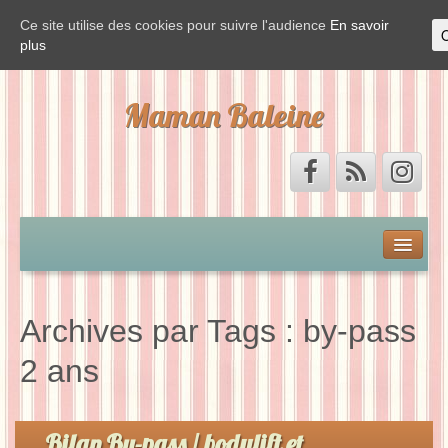
Ce site utilise des cookies pour suivre l'audience
En savoir
plus
Maman Baleine
Accueil
Mon by-pass et moi
Archives par Tags :
by-pass
Vis ma vie de Baleine
2 ans
La Baleine est de sortie
Bilan By-pass / bodylift et