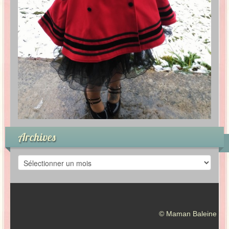
Archives
A
r
c
h
i
v
© Maman Baleine
e