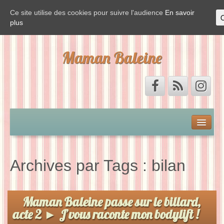
Ce site utilise des cookies pour suivre l'audience
En savoir
plus
Maman Baleine
Accueil
Mon by-pass et moi
Archives par Tags :
bilan
Vis ma vie de Baleine
Maman Baleine passe sur le billard,
La Baleine est de sortie
acte 2 ► J’vous raconte mon bodylift !