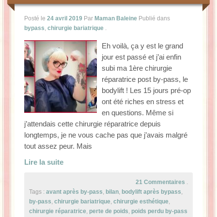
La Baleine se pomponne !
Posté le
24 avril 2019
Par
Maman Baleine
Publié dans
bypass
,
chirurgie bariatrique
.
Ma période Weight Watchers
Eh voilà, ça y est le grand
jour est passé et j’ai enfin
subi ma 1ère chirurgie
réparatrice post by-pass, le
bodylift ! Les 15 jours pré-op
ont été riches en stress et
en questions. Même si
j’attendais cette chirurgie réparatrice depuis
longtemps, je ne vous cache pas que j’avais malgré
tout assez peur. Mais
Lire la suite
21 Commentaires
.
Tags :
avant après by-pass
,
bilan
,
bodylift après bypass
,
by-pass
,
chirurgie bariatrique
,
chirurgie esthétique
,
chirurgie réparatrice
,
perte de poids
,
poids perdu by-pass