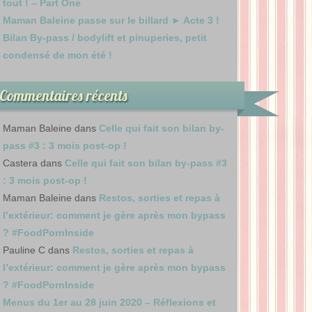
tout ! – Part One
Maman Baleine passe sur le billard ► Acte 3 !
Bilan By-pass / bodylift et pinuperies, petit
condensé de mon été !
Commentaires récents
Maman Baleine
dans
Celle qui fait son bilan by-
pass #3 : 3 mois post-op !
Castera
dans
Celle qui fait son bilan by-pass #3
: 3 mois post-op !
Maman Baleine
dans
Restos, sorties et repas à
l’extérieur: comment je gère après mon bypass
? #FoodPornInside
Pauline C
dans
Restos, sorties et repas à
l’extérieur: comment je gère après mon bypass
? #FoodPornInside
Menus du 1er au 28 juin 2020 – Réflexions et