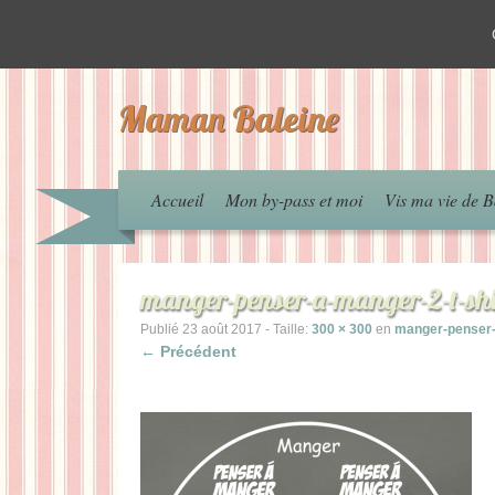
Maman Baleine
Accueil
Mon by-pass et moi
Vis ma vie de B
manger-penser-a-manger-2-t-s
Publié
23 août 2017
- Taille:
300 × 300
en
manger-penser-
← Précédent