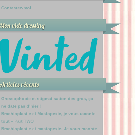
Contactez-moi
Mon vide dressing
Articles récents
Grossophobie et stigmatisation des gros, ça
ne date pas d’hier !
Brachioplastie et Mastopexie, je vous raconte
tout – Part TWO
Brachioplastie et mastopexie: Je vous raconte