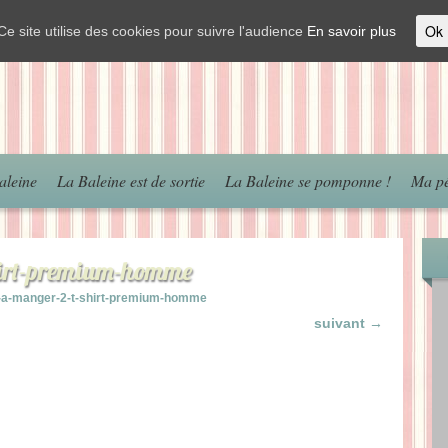
Ok
Ce site utilise des cookies pour suivre l'audience
En savoir plus
aleine
La Baleine est de sortie
La Baleine se pomponne !
Ma pé
hirt-premium-homme
a-manger-2-t-shirt-premium-homme
suivant →