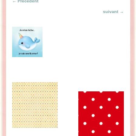
← Précédent
La Baleine se pomponne !
suivant →
Ma période Weight Watchers