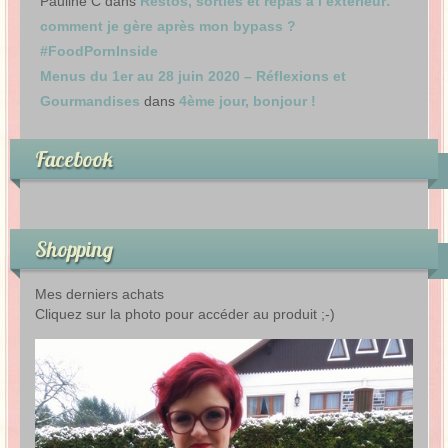
Pauline C
dans
Restos, sorties et repas à l’extérieur:
comment je gère après mon bypass ?
#FoodPornInside
Menus du 1er au 28 juin 2020 – Réflexions et
Gourmandises
dans
4ème jour, bonjour !
Facebook
Shopping
Mes derniers achats
Cliquez sur la photo pour accéder au produit ;-)