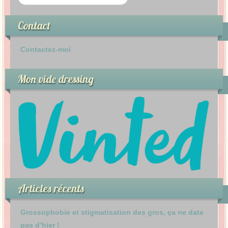
Contact
Contactez-moi
Mon vide dressing
Articles récents
Grossophobie et stigmatisation des gros, ça ne date
pas d’hier !