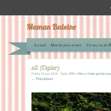
Maman Baleine
Accueil
Mon by-pass et moi
Vis ma vie de B
n3 (Copier)
Publié
29 juin 2018
- Taille:
576 × 768
en
Celle qui fait so
← Précédent