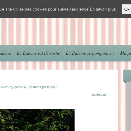
Ok
Ce site utilise des cookies pour suivre l'audience
En savoir plus
aleine
La Baleine est de sortie
La Baleine se pomponne !
Ma pé
n bilan by-pass ► 12 mois post-op !
suivant →