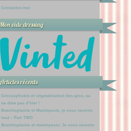
Contactez-moi
Mon vide dressing
Articles récents
Grossophobie et stigmatisation des gros, ça
ne date pas d’hier !
Brachioplastie et Mastopexie, je vous raconte
tout – Part TWO
Brachioplastie et mastopexie: Je vous raconte