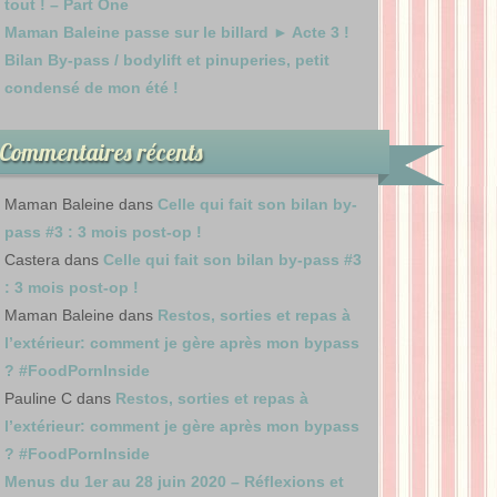
tout ! – Part One
Maman Baleine passe sur le billard ► Acte 3 !
Bilan By-pass / bodylift et pinuperies, petit
condensé de mon été !
Commentaires récents
Maman Baleine
dans
Celle qui fait son bilan by-
pass #3 : 3 mois post-op !
Castera
dans
Celle qui fait son bilan by-pass #3
: 3 mois post-op !
Maman Baleine
dans
Restos, sorties et repas à
l’extérieur: comment je gère après mon bypass
? #FoodPornInside
Pauline C
dans
Restos, sorties et repas à
l’extérieur: comment je gère après mon bypass
? #FoodPornInside
Menus du 1er au 28 juin 2020 – Réflexions et