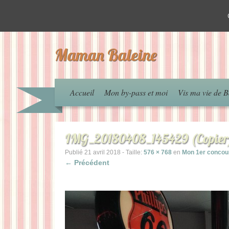
Maman Baleine
Accueil
Mon by-pass et moi
Vis ma vie de B
IMG_20180408_145429 (Copier
Publié
21 avril 2018
- Taille:
576 × 768
en
Mon 1er concour
← Précédent