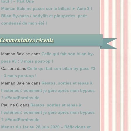
tout ! – Part One
Maman Baleine passe sur le billard ► Acte 3 !
Bilan By-pass / bodylift et pinuperies, petit
condensé de mon été !
Commentaires récents
Maman Baleine
dans
Celle qui fait son bilan by-
pass #3 : 3 mois post-op !
Castera
dans
Celle qui fait son bilan by-pass #3
: 3 mois post-op !
Maman Baleine
dans
Restos, sorties et repas à
l’extérieur: comment je gère après mon bypass
? #FoodPornInside
Pauline C
dans
Restos, sorties et repas à
l’extérieur: comment je gère après mon bypass
? #FoodPornInside
Menus du 1er au 28 juin 2020 – Réflexions et