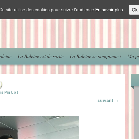
Ok
Ce site utilise des cookies pour suivre l'audience
En savoir plus
aleine
La Baleine est de sortie
La Baleine se pomponne !
Ma pé
)
s Pin Up !
suivant →