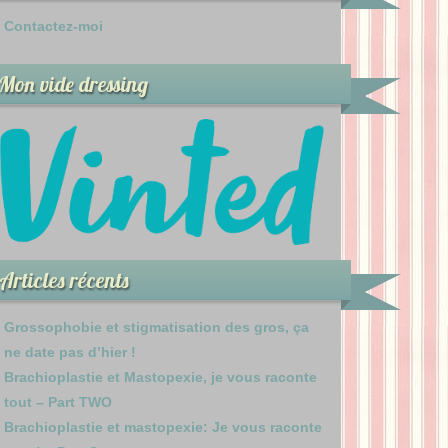
Contactez-moi
Mon vide dressing
Articles récents
Grossophobie et stigmatisation des gros, ça
ne date pas d’hier !
Brachioplastie et Mastopexie, je vous raconte
tout – Part TWO
Brachioplastie et mastopexie: Je vous raconte