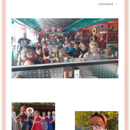
suivant →
La Baleine se pomponne !
Ma période Weight Watchers