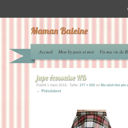
Maman Baleine
Accueil
Mon by-pass et moi
Vis ma vie de B
jupe écossaise HB
Publié
1 mars 2018
- Taille:
377 × 505
en
Ma wish-list pin-
← Précédent