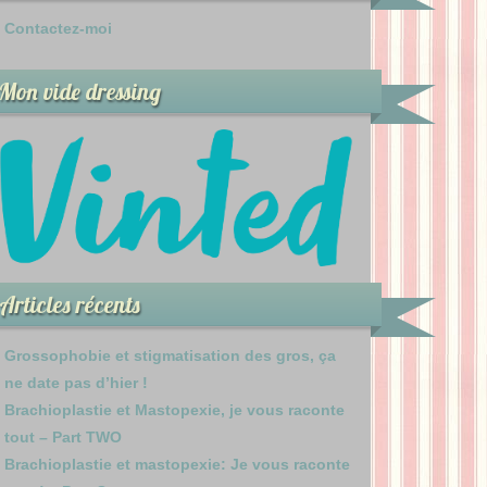
Contactez-moi
Mon vide dressing
Articles récents
Grossophobie et stigmatisation des gros, ça
ne date pas d’hier !
Brachioplastie et Mastopexie, je vous raconte
tout – Part TWO
Brachioplastie et mastopexie: Je vous raconte