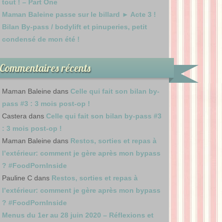
tout ! – Part One
Maman Baleine passe sur le billard ► Acte 3 !
Bilan By-pass / bodylift et pinuperies, petit
condensé de mon été !
Commentaires récents
Maman Baleine
dans
Celle qui fait son bilan by-
pass #3 : 3 mois post-op !
Castera
dans
Celle qui fait son bilan by-pass #3
: 3 mois post-op !
Maman Baleine
dans
Restos, sorties et repas à
l’extérieur: comment je gère après mon bypass
? #FoodPornInside
Pauline C
dans
Restos, sorties et repas à
l’extérieur: comment je gère après mon bypass
? #FoodPornInside
Menus du 1er au 28 juin 2020 – Réflexions et