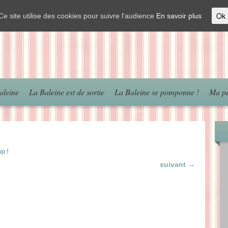
Ok
Ce site utilise des cookies pour suivre l'audience
En savoir plus
aleine
La Baleine est de sortie
La Baleine se pomponne !
Ma pé
up !
suivant →