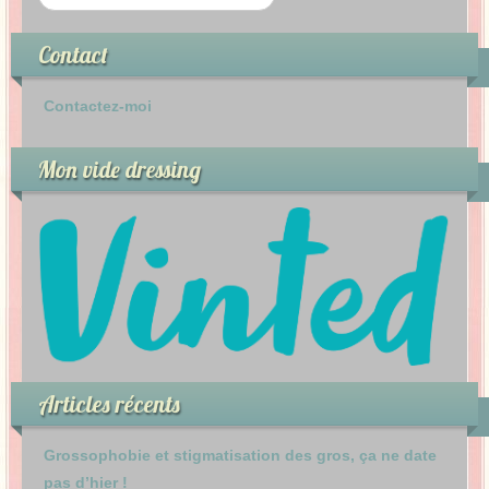
Contact
Contactez-moi
Mon vide dressing
Articles récents
Grossophobie et stigmatisation des gros, ça ne date
pas d’hier !