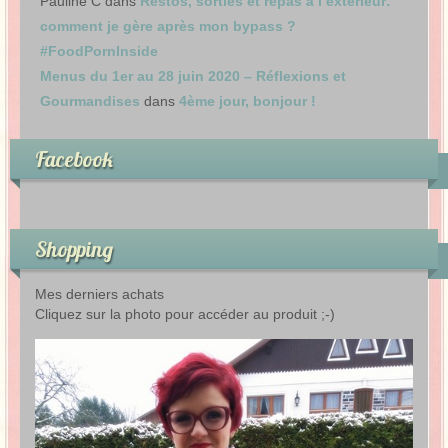
Pauline C
dans
Restos, sorties et repas à l’extérieur:
comment je gère après mon bypass ?
#FoodPornInside
Menus du 1er au 28 juin 2020 – Réflexions et
Gourmandises
dans
4ème jour, bonjour !
Facebook
Shopping
Mes derniers achats
Cliquez sur la photo pour accéder au produit ;-)