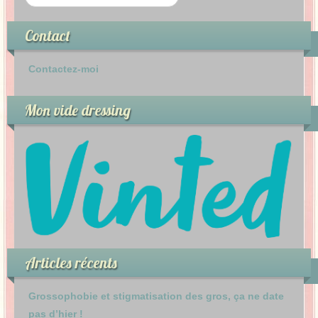
Contact
Contactez-moi
Mon vide dressing
Articles récents
Grossophobie et stigmatisation des gros, ça ne date
pas d’hier !