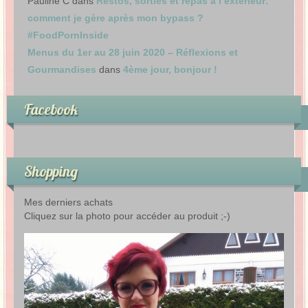
Pauline C
dans
Restos, sorties et repas à l’extérieur:
comment je gère après mon bypass ?
#FoodPornInside
Menus du 1er au 28 juin 2020 – Réflexions et
Gourmandises
dans
4ème jour, bonjour !
Facebook
Shopping
Mes derniers achats
Cliquez sur la photo pour accéder au produit ;-)