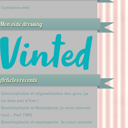
Contactez-moi
Mon vide dressing
Articles récents
Grossophobie et stigmatisation des gros, ça
ne date pas d’hier !
Brachioplastie et Mastopexie, je vous raconte
tout – Part TWO
Brachioplastie et mastopexie: Je vous raconte