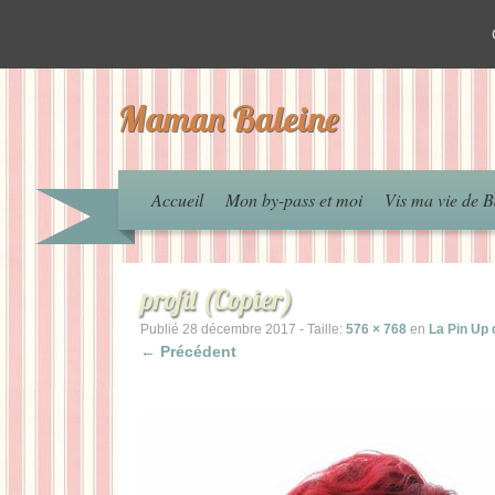
Maman Baleine
Accueil
Mon by-pass et moi
Vis ma vie de B
profil (Copier)
Publié
28 décembre 2017
- Taille:
576 × 768
en
La Pin Up 
← Précédent