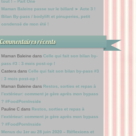
tout ! – Part One
Maman Baleine passe sur le billard ► Acte 3 !
Bilan By-pass / bodylift et pinuperies, petit
condensé de mon été !
Commentaires récents
Maman Baleine
dans
Celle qui fait son bilan by-
pass #3 : 3 mois post-op !
Castera
dans
Celle qui fait son bilan by-pass #3
: 3 mois post-op !
Maman Baleine
dans
Restos, sorties et repas à
l’extérieur: comment je gère après mon bypass
? #FoodPornInside
Pauline C
dans
Restos, sorties et repas à
l’extérieur: comment je gère après mon bypass
? #FoodPornInside
Menus du 1er au 28 juin 2020 – Réflexions et