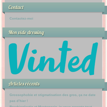
Contact
Contactez-moi
Mon vide dressing
Articles récents
Grossophobie et stigmatisation des gros, ça ne date
pas d’hier !
Brachioplastie et Mastopexie, je vous raconte tout –