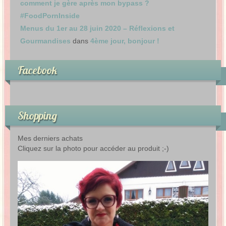
comment je gère après mon bypass ?
#FoodPornInside
Menus du 1er au 28 juin 2020 – Réflexions et
Gourmandises
dans
4ème jour, bonjour !
Facebook
Shopping
Mes derniers achats
Cliquez sur la photo pour accéder au produit ;-)