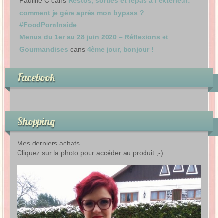
Pauline C
dans
Restos, sorties et repas à l’extérieur:
comment je gère après mon bypass ?
#FoodPornInside
Menus du 1er au 28 juin 2020 – Réflexions et
Gourmandises
dans
4ème jour, bonjour !
Facebook
Shopping
Mes derniers achats
Cliquez sur la photo pour accéder au produit ;-)