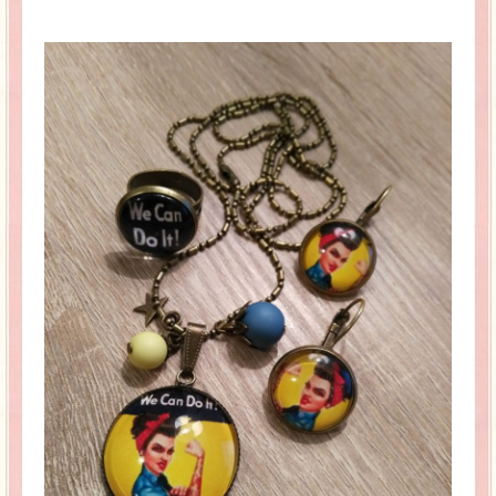
La Baleine se pomponne !
Ma période Weight Watchers