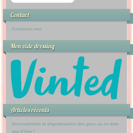
Contact
Contactez-moi
Mon vide dressing
Articles récents
Grossophobie et stigmatisation des gros, ça ne date
pas d’hier !