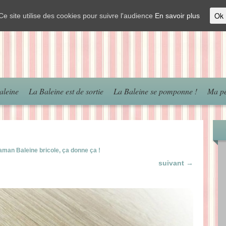
Ok
Ce site utilise des cookies pour suivre l'audience
En savoir plus
aleine
La Baleine est de sortie
La Baleine se pomponne !
Ma pé
man Baleine bricole, ça donne ça !
suivant →