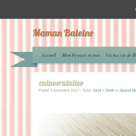
Maman Baleine
Accueil
Mon by-pass et moi
Vis ma vie de B
calaveratattoo
Publié
3 novembre 2017
- Taille:
1818 × 2048
en
Quand Ma