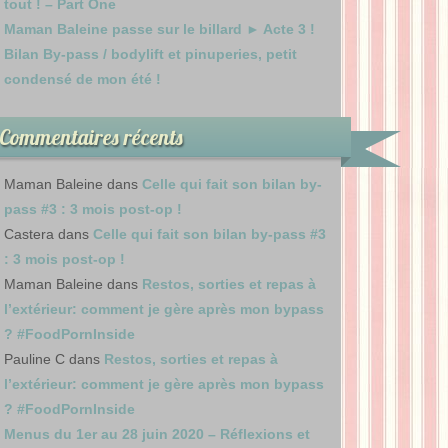
tout ! – Part One
Maman Baleine passe sur le billard ► Acte 3 !
Bilan By-pass / bodylift et pinuperies, petit
condensé de mon été !
Commentaires récents
Maman Baleine
dans
Celle qui fait son bilan by-
pass #3 : 3 mois post-op !
Castera
dans
Celle qui fait son bilan by-pass #3
: 3 mois post-op !
Maman Baleine
dans
Restos, sorties et repas à
l’extérieur: comment je gère après mon bypass
? #FoodPornInside
Pauline C
dans
Restos, sorties et repas à
l’extérieur: comment je gère après mon bypass
? #FoodPornInside
Menus du 1er au 28 juin 2020 – Réflexions et