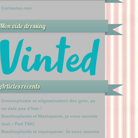
Contactez-moi
Mon vide dressing
Articles récents
Grossophobie et stigmatisation des gros, ça
ne date pas d’hier !
Brachioplastie et Mastopexie, je vous raconte
tout – Part TWO
Brachioplastie et mastopexie: Je vous raconte