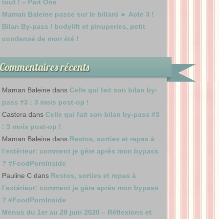
tout ! – Part One
Maman Baleine passe sur le billard ► Acte 3 !
Bilan By-pass / bodylift et pinuperies, petit
condensé de mon été !
Commentaires récents
Maman Baleine
dans
Celle qui fait son bilan by-
pass #3 : 3 mois post-op !
Castera
dans
Celle qui fait son bilan by-pass #3
: 3 mois post-op !
Maman Baleine
dans
Restos, sorties et repas à
l’extérieur: comment je gère après mon bypass
? #FoodPornInside
Pauline C
dans
Restos, sorties et repas à
l’extérieur: comment je gère après mon bypass
? #FoodPornInside
Menus du 1er au 28 juin 2020 – Réflexions et