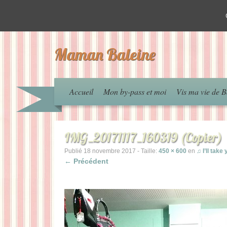
Maman Baleine
Accueil
Mon by-pass et moi
Vis ma vie de B
IMG_20171117_160319 (Copier)
Publié
18 novembre 2017
- Taille:
450 × 600
en
♫ I’ll tak
← Précédent