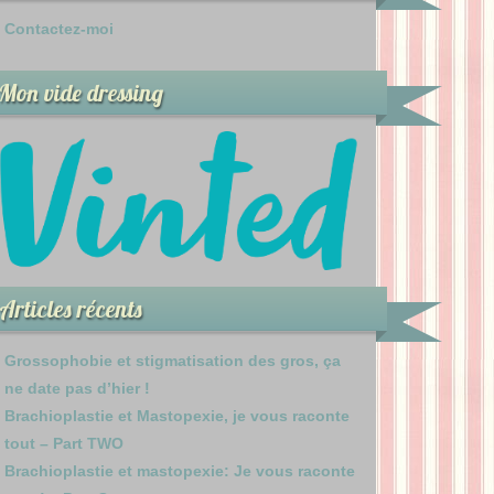
Contactez-moi
Mon vide dressing
Articles récents
Grossophobie et stigmatisation des gros, ça
ne date pas d’hier !
Brachioplastie et Mastopexie, je vous raconte
tout – Part TWO
Brachioplastie et mastopexie: Je vous raconte