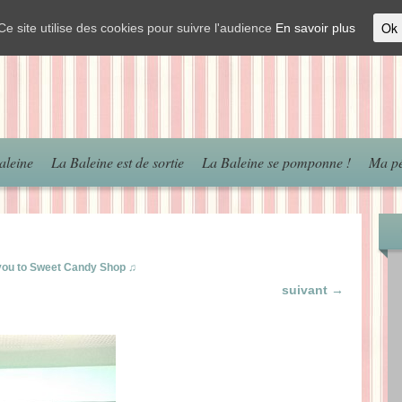
Ok
Ce site utilise des cookies pour suivre l'audience
En savoir plus
aleine
La Baleine est de sortie
La Baleine se pomponne !
Ma pé
e you to Sweet Candy Shop ♫
suivant →