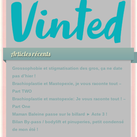
Articles récents
Grossophobie et stigmatisation des gros, ça ne date
pas d’hier !
Brachioplastie et Mastopexie, je vous raconte tout –
Part TWO
Brachioplastie et mastopexie: Je vous raconte tout ! –
Part One
Maman Baleine passe sur le billard ► Acte 3 !
Bilan By-pass / bodylift et pinuperies, petit condensé
de mon été !