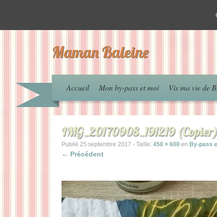
Maman Baleine
Accueil
Mon by-pass et moi
Vis ma vie de B
IMG_20170908_191219 (Copier
Publié
25 septembre 2017
- Taille:
450 × 600
en
By-pass et
← Précédent