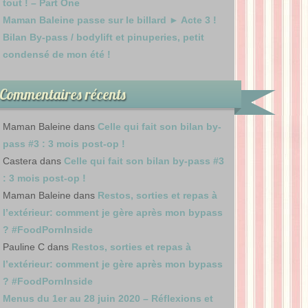
tout ! – Part One
Maman Baleine passe sur le billard ► Acte 3 !
Bilan By-pass / bodylift et pinuperies, petit
condensé de mon été !
Commentaires récents
Maman Baleine
dans
Celle qui fait son bilan by-
pass #3 : 3 mois post-op !
Castera
dans
Celle qui fait son bilan by-pass #3
: 3 mois post-op !
Maman Baleine
dans
Restos, sorties et repas à
l’extérieur: comment je gère après mon bypass
? #FoodPornInside
Pauline C
dans
Restos, sorties et repas à
l’extérieur: comment je gère après mon bypass
? #FoodPornInside
Menus du 1er au 28 juin 2020 – Réflexions et