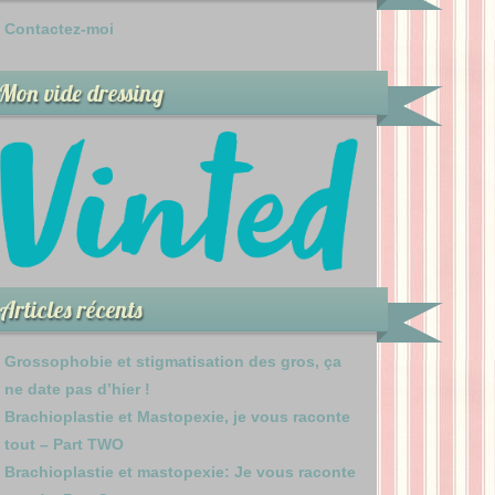
Contactez-moi
Mon vide dressing
Articles récents
Grossophobie et stigmatisation des gros, ça
ne date pas d’hier !
Brachioplastie et Mastopexie, je vous raconte
tout – Part TWO
Brachioplastie et mastopexie: Je vous raconte