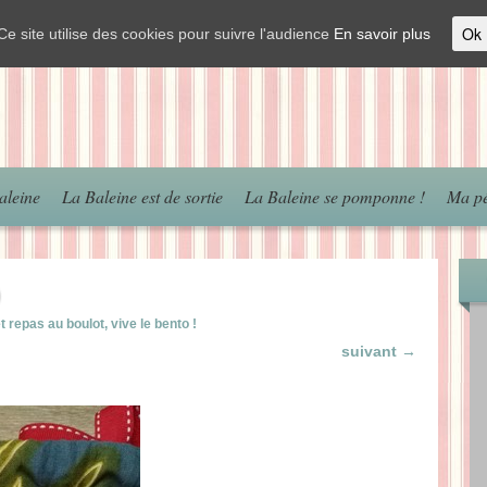
Ok
Ce site utilise des cookies pour suivre l'audience
En savoir plus
aleine
La Baleine est de sortie
La Baleine se pomponne !
Ma pé
)
 repas au boulot, vive le bento !
suivant →