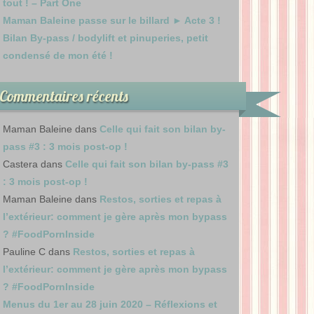
tout ! – Part One
Maman Baleine passe sur le billard ► Acte 3 !
Bilan By-pass / bodylift et pinuperies, petit
condensé de mon été !
Commentaires récents
Maman Baleine
dans
Celle qui fait son bilan by-
pass #3 : 3 mois post-op !
Castera
dans
Celle qui fait son bilan by-pass #3
: 3 mois post-op !
Maman Baleine
dans
Restos, sorties et repas à
l’extérieur: comment je gère après mon bypass
? #FoodPornInside
Pauline C
dans
Restos, sorties et repas à
l’extérieur: comment je gère après mon bypass
? #FoodPornInside
Menus du 1er au 28 juin 2020 – Réflexions et