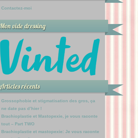
Contactez-moi
Mon vide dressing
Articles récents
Grossophobie et stigmatisation des gros, ça
ne date pas d’hier !
Brachioplastie et Mastopexie, je vous raconte
tout – Part TWO
Brachioplastie et mastopexie: Je vous raconte