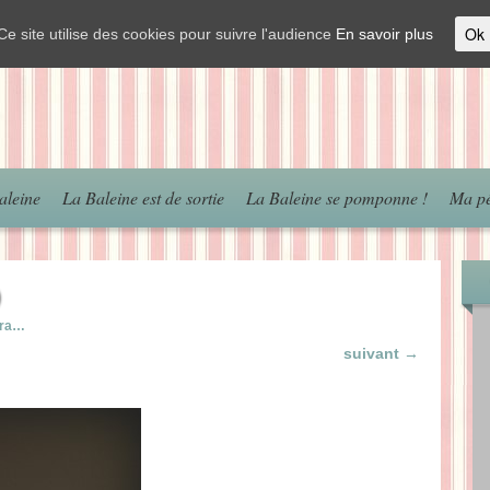
Ok
Ce site utilise des cookies pour suivre l'audience
En savoir plus
aleine
La Baleine est de sortie
La Baleine se pomponne !
Ma pé
)
ora…
suivant →