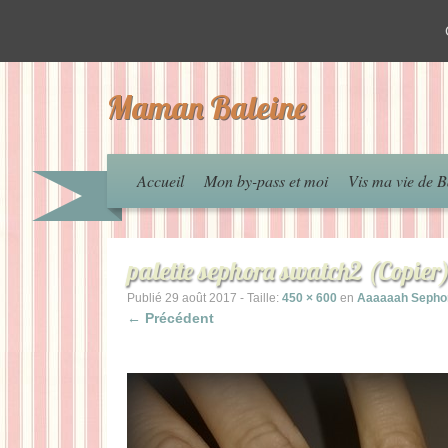
Maman Baleine
Accueil
Mon by-pass et moi
Vis ma vie de B
palette sephora swatch2 (Copier
Publié
29 août 2017
- Taille:
450 × 600
en
Aaaaaah Seph
← Précédent