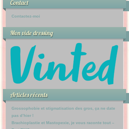
Contact
Contactez-moi
Mon vide dressing
Articles récents
Grossophobie et stigmatisation des gros, ça ne date
pas d’hier !
Brachioplastie et Mastopexie, je vous raconte tout –