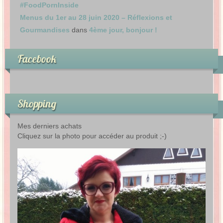
#FoodPornInside
Menus du 1er au 28 juin 2020 – Réflexions et
Gourmandises
dans
4ème jour, bonjour !
Facebook
Shopping
Mes derniers achats
Cliquez sur la photo pour accéder au produit ;-)