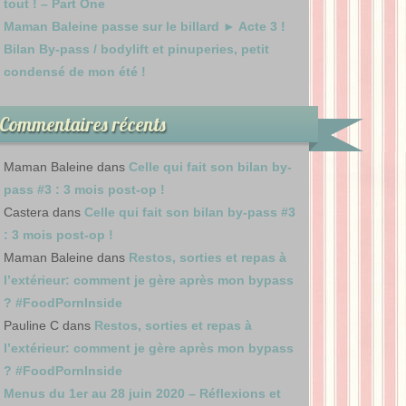
tout ! – Part One
Maman Baleine passe sur le billard ► Acte 3 !
Bilan By-pass / bodylift et pinuperies, petit
condensé de mon été !
Commentaires récents
Maman Baleine
dans
Celle qui fait son bilan by-
pass #3 : 3 mois post-op !
Castera
dans
Celle qui fait son bilan by-pass #3
: 3 mois post-op !
Maman Baleine
dans
Restos, sorties et repas à
l’extérieur: comment je gère après mon bypass
? #FoodPornInside
Pauline C
dans
Restos, sorties et repas à
l’extérieur: comment je gère après mon bypass
? #FoodPornInside
Menus du 1er au 28 juin 2020 – Réflexions et