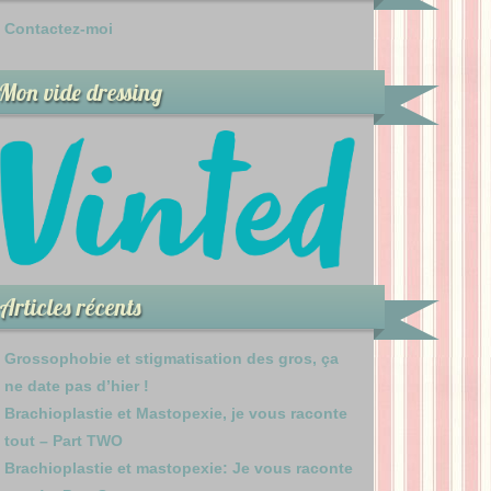
Contactez-moi
Mon vide dressing
Articles récents
Grossophobie et stigmatisation des gros, ça
ne date pas d’hier !
Brachioplastie et Mastopexie, je vous raconte
tout – Part TWO
Brachioplastie et mastopexie: Je vous raconte