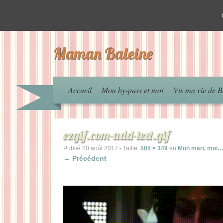
Maman Baleine
Accueil
Mon by-pass et moi
Vis ma vie de B
ezgif.com-add-text.gif
Publié
20 août 2017
- Taille:
505 × 349
en
Mon mari, moi…
← Précédent