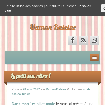
Ce site utilise des cookies pour suivre l'audience
En savoir
plus
Maman Baleine
Accueil
Mon by-pass et moi
Le petit sac rétro !
Vis ma vie de Baleine
Posté le
28 août 2017
Par
Maman Baleine
Publié dans
mode
beaute
,
pin up
.
La Baleine est de sortie
Dans mon 1er billet mode
je vous ai présenté une