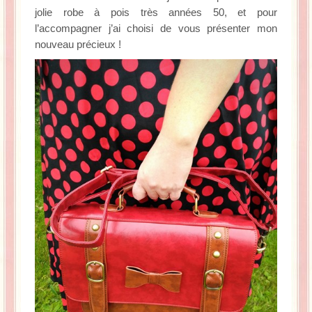
La Baleine se pomponne !
jolie robe à pois très années 50, et pour
l’accompagner j’ai choisi de vous présenter mon
nouveau précieux !
Ma période Weight Watchers