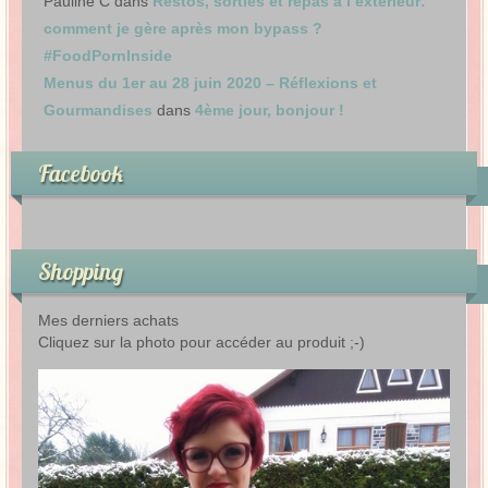
Pauline C
dans
Restos, sorties et repas à l’extérieur:
comment je gère après mon bypass ?
#FoodPornInside
Menus du 1er au 28 juin 2020 – Réflexions et
Gourmandises
dans
4ème jour, bonjour !
Facebook
Shopping
Mes derniers achats
Cliquez sur la photo pour accéder au produit ;-)