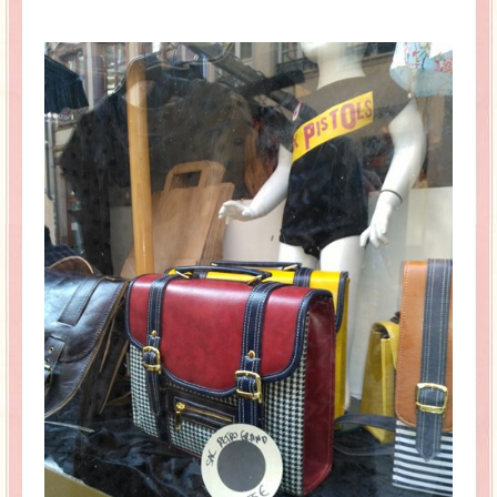
La Baleine se pomponne !
Ma période Weight Watchers