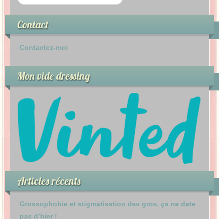
Contact
Contactez-moi
Mon vide dressing
Articles récents
Grossophobie et stigmatisation des gros, ça ne date
pas d’hier !