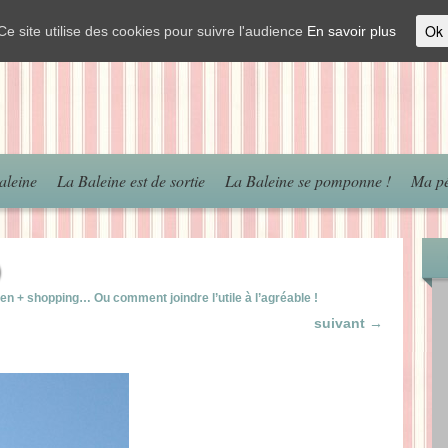
Ok
Ce site utilise des cookies pour suivre l'audience
En savoir plus
aleine
La Baleine est de sortie
La Baleine se pomponne !
Ma pé
)
en + shopping… Ou comment joindre l’utile à l’agréable !
suivant →