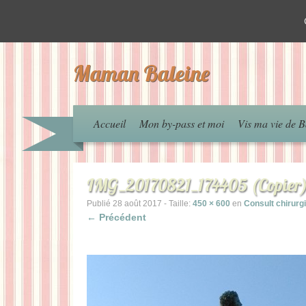
Maman Baleine
Accueil
Mon by-pass et moi
Vis ma vie de B
IMG_20170821_174405 (Copier
Publié
28 août 2017
- Taille:
450 × 600
en
Consult chirurgi
← Précédent