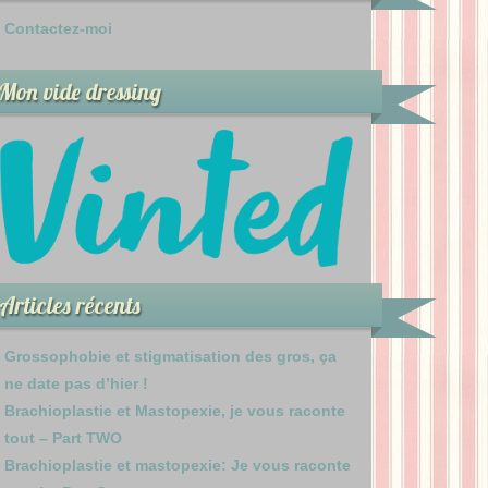
Contactez-moi
Mon vide dressing
Articles récents
Grossophobie et stigmatisation des gros, ça
ne date pas d’hier !
Brachioplastie et Mastopexie, je vous raconte
tout – Part TWO
Brachioplastie et mastopexie: Je vous raconte