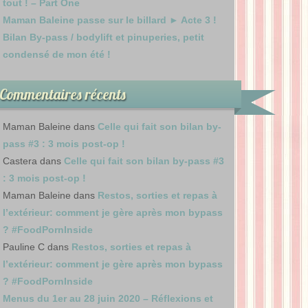
tout ! – Part One
Maman Baleine passe sur le billard ► Acte 3 !
Bilan By-pass / bodylift et pinuperies, petit
condensé de mon été !
Commentaires récents
Maman Baleine
dans
Celle qui fait son bilan by-
pass #3 : 3 mois post-op !
Castera
dans
Celle qui fait son bilan by-pass #3
: 3 mois post-op !
Maman Baleine
dans
Restos, sorties et repas à
l’extérieur: comment je gère après mon bypass
? #FoodPornInside
Pauline C
dans
Restos, sorties et repas à
l’extérieur: comment je gère après mon bypass
? #FoodPornInside
Menus du 1er au 28 juin 2020 – Réflexions et