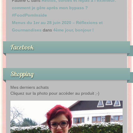
Pauline C
dans
Restos, sorties et repas à l’extérieur:
comment je gère après mon bypass ?
#FoodPornInside
Menus du 1er au 28 juin 2020 – Réflexions et
Gourmandises
dans
4ème jour, bonjour !
Facebook
Shopping
Mes derniers achats
Cliquez sur la photo pour accéder au produit ;-)