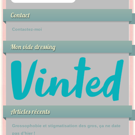
Contact
Contactez-moi
Mon vide dressing
Articles récents
Grossophobie et stigmatisation des gros, ça ne date
pas d’hier !