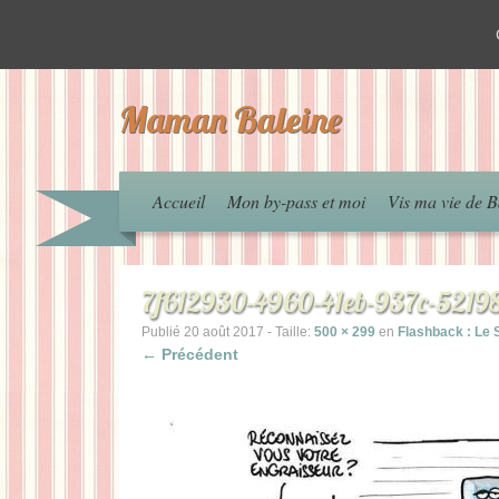
Maman Baleine
Accueil
Mon by-pass et moi
Vis ma vie de B
7f612930-4960-41eb-937c-5219
Publié
20 août 2017
- Taille:
500 × 299
en
Flashback : Le 
← Précédent