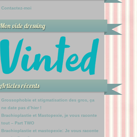
Contactez-moi
Mon vide dressing
Articles récents
Grossophobie et stigmatisation des gros, ça
ne date pas d’hier !
Brachioplastie et Mastopexie, je vous raconte
tout – Part TWO
Brachioplastie et mastopexie: Je vous raconte