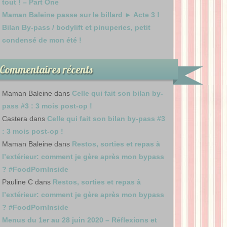
tout ! – Part One
Maman Baleine passe sur le billard ► Acte 3 !
Bilan By-pass / bodylift et pinuperies, petit
condensé de mon été !
Commentaires récents
Maman Baleine
dans
Celle qui fait son bilan by-
pass #3 : 3 mois post-op !
Castera
dans
Celle qui fait son bilan by-pass #3
: 3 mois post-op !
Maman Baleine
dans
Restos, sorties et repas à
l’extérieur: comment je gère après mon bypass
? #FoodPornInside
Pauline C
dans
Restos, sorties et repas à
l’extérieur: comment je gère après mon bypass
? #FoodPornInside
Menus du 1er au 28 juin 2020 – Réflexions et