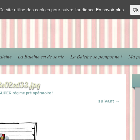
Ok
Ce site utilise des cookies pour suivre l'audience
En savoir plus
aleine
La Baleine est de sortie
La Baleine se pomponne !
Ma pé
8e02ed33.jpg
SUPER régime pré opératoire !
suivant →