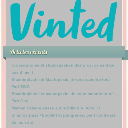
Articles récents
Grossophobie et stigmatisation des gros, ça ne date
pas d’hier !
Brachioplastie et Mastopexie, je vous raconte tout –
Part TWO
Brachioplastie et mastopexie: Je vous raconte tout ! –
Part One
Maman Baleine passe sur le billard ► Acte 3 !
Bilan By-pass / bodylift et pinuperies, petit condensé
de mon été !