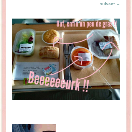
suivant →
La Baleine se pomponne !
Ma période Weight Watchers