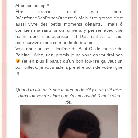
La Baleine se pomponne !
Attention scoop !!
Être grosse, c’est pas facile
(#JenfonceDesPortesOuvertes) Mais être grosse c’est
Ma période Weight Watchers
aussi vivre des petits moments gênants… mais ô
combien marrants si on arrive à y penser avec une
bonne dose d’autodérision. Et Dieu sait s’il en faut
pour survivre dans ce monde de brutes !
Voici donc un petit florilège du Best Of de ma vie de
Baleine ! Allez, riez, promis je ne vous en voudrai pas
(et en plus il paraît qu’un bon fou-rire ça vaut un
bon bifteck, je vous aide à prendre soin de votre ligne
!!)
Quand ta fille de 3 ans te demande s’il y a un p’tit frère
dans ton ventre alors que t’as accouché 3 mois plus
tôt..