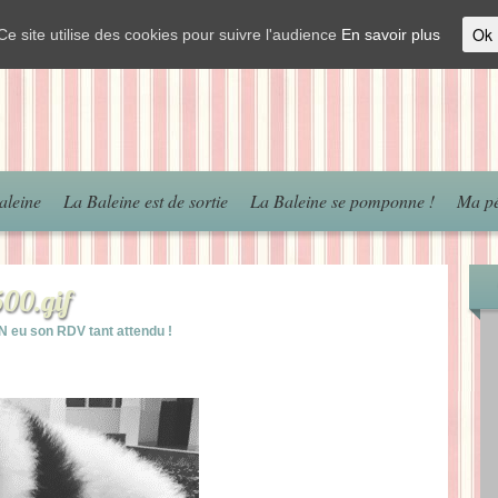
Ok
Ce site utilise des cookies pour suivre l'audience
En savoir plus
aleine
La Baleine est de sortie
La Baleine se pomponne !
Ma pé
00.gif
IN eu son RDV tant attendu !