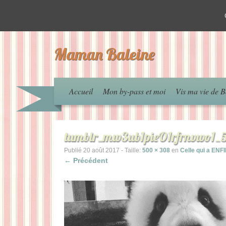
Maman Baleine
Accueil
Mon by-pass et moi
Vis ma vie de B
tumblr_mw3ub1pieO1rfrnvwo1_5
Publié
20 août 2017
- Taille:
500 × 308
en
Celle qui a ENF
← Précédent