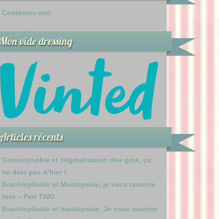
Contactez-moi
Mon vide dressing
Articles récents
Grossophobie et stigmatisation des gros, ça
ne date pas d’hier !
Brachioplastie et Mastopexie, je vous raconte
tout – Part TWO
Brachioplastie et mastopexie: Je vous raconte