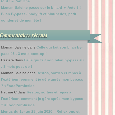
tout ! – Part One
Maman Baleine passe sur le billard ► Acte 3 !
Bilan By-pass / bodylift et pinuperies, petit
condensé de mon été !
Commentaires récents
Maman Baleine
dans
Celle qui fait son bilan by-
pass #3 : 3 mois post-op !
Castera
dans
Celle qui fait son bilan by-pass #3
: 3 mois post-op !
Maman Baleine
dans
Restos, sorties et repas à
l’extérieur: comment je gère après mon bypass
? #FoodPornInside
Pauline C
dans
Restos, sorties et repas à
l’extérieur: comment je gère après mon bypass
? #FoodPornInside
Menus du 1er au 28 juin 2020 – Réflexions et