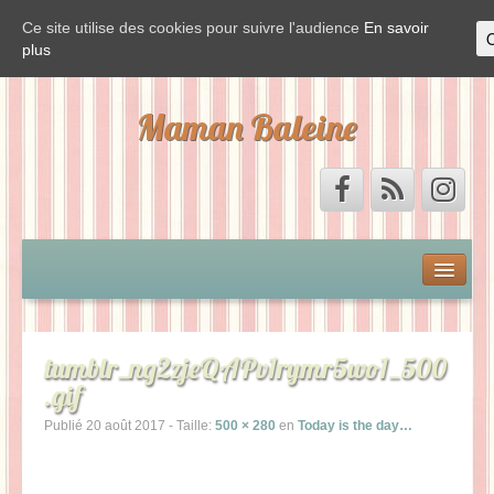
Ce site utilise des cookies pour suivre l'audience
En savoir
plus
Maman Baleine
Accueil
Mon by-pass et moi
tumblr_ng2zjeQAPv1rymr5wo1_500
.gif
Vis ma vie de Baleine
Publié
20 août 2017
- Taille:
500 × 280
en
Today is the day…
La Baleine est de sortie