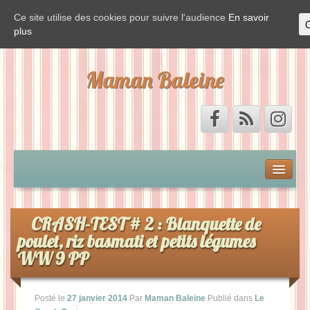
Ce site utilise des cookies pour suivre l'audience
En savoir
plus
Maman Baleine
Accueil
Mon by-pass et moi
CRASH-TEST # 2 : Blanquette de
poulet, riz basmati et petits légumes
Vis ma vie de Baleine
WW 9 PP
La Baleine est de sortie
Posté le
27 janvier 2014
Par
Maman Baleine
Publié dans
Le