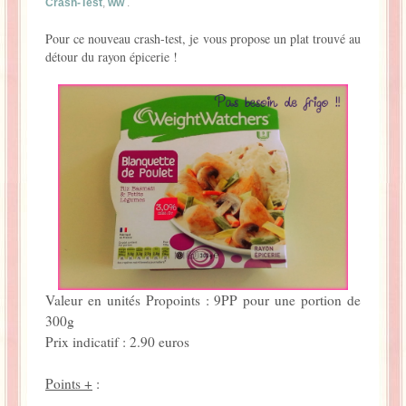
Crash-Test
,
ww
.
La Baleine se pomponne !
Pour ce nouveau crash-test, je vous propose un plat trouvé au
détour du rayon épicerie !
Ma période Weight Watchers
Valeur en unités Propoints : 9PP pour une portion de
300g
Prix indicatif : 2.90 euros
Points +
: