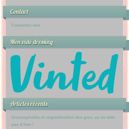
Contact
Contactez-moi
Mon vide dressing
Articles récents
Grossophobie et stigmatisation des gros, ça ne date
pas d’hier !