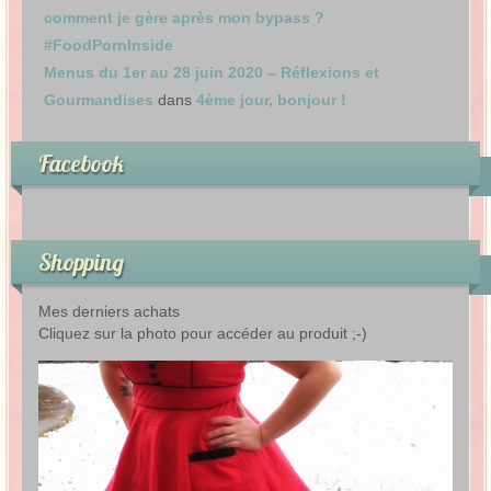
comment je gère après mon bypass ?
#FoodPornInside
Menus du 1er au 28 juin 2020 – Réflexions et
Gourmandises
dans
4ème jour, bonjour !
Facebook
Shopping
Mes derniers achats
Cliquez sur la photo pour accéder au produit ;-)