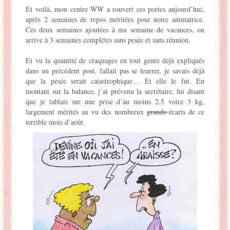
Et voilà, mon centre WW a rouvert ces portes aujourd’hui,
La Baleine se pomponne !
après 2 semaines de repos méritées pour notre animatrice.
Ces deux semaines ajoutées à ma semaine de vacances, on
Ma période Weight Watchers
arrive à 3 semaines complètes sans pesée et sans réunion.
Et vu la quantité de craquages en tout genre déjà expliqués
dans un précédent post, fallait pas se leurrer, je savais déjà
que la pesée serait catastrophique… Et elle le fut. En
montant sur la balance, j’ai prévenu la secrétaire, lui disant
que je tablais sur une prise d’au moins 2.5 voire 3 kg,
largement mérités au vu des nombreux
grands
écarts de ce
terrible mois d’août.