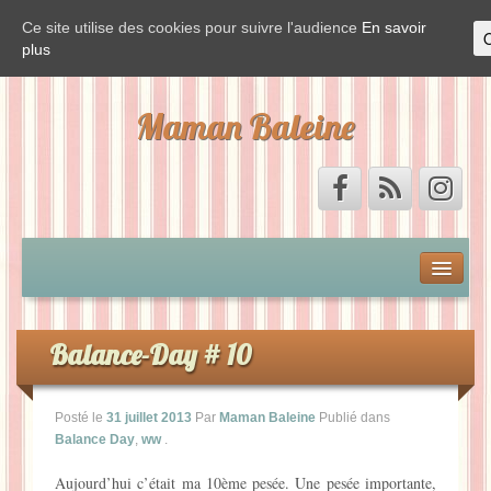
Ce site utilise des cookies pour suivre l'audience
En savoir
plus
Maman Baleine
Accueil
Mon by-pass et moi
Balance-Day # 10
Vis ma vie de Baleine
Posté le
31 juillet 2013
Par
Maman Baleine
Publié dans
Balance Day
,
ww
.
La Baleine est de sortie
Aujourd’hui c’était ma 10ème pesée. Une pesée importante,