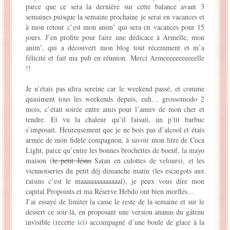
parce que ce sera la dernière sur cette balance avant 3
La Baleine se pomponne !
semaines puisque la semaine prochaine je serai en vacances et
à mon retour c’est mon anim’ qui sera en vacances pour 15
jours. J’en profite pour faire une dédicace à Armelle, mon
Ma période Weight Watchers
anim’, qui a découvert mon blog tout récemment et m’a
félicité et fait ma pub en réunion. Merci Armeeeeeeeeeeelle
!!
Je n’étais pas ultra sereine car le weekend passé, et comme
quasiment tous les weekends depuis, euh… grossomodo 2
mois, c’était soirée entre amis pour l’anniv de mon cher et
tendre. Et vu la chaleur qu’il faisait, un p’tit barbuc
s’imposait. Heureusement que je ne bois pas d’alcool et étais
armée de mon fidèle compagnon, à savoir mon litre de Coca
Light, parce qu’entre les bonnes brochettes de boeuf, la mayo
maison (
le petit Jésus
Satan en culottes de velours), et les
viennoiseries du petit déj dimanche matin (les escargots aux
raisins c’est le maaaaaaaaaaaaal), je peux vous dire mon
capital Propoints et ma Réserve Hebdo ont bien morflés…
J’ai essayé de limiter la casse le reste de la semaine et sur le
dessert ce soir-là, en proposant une version ananas du gâteau
ici
invisible (recette
) accompagné d’une boule de glace à la